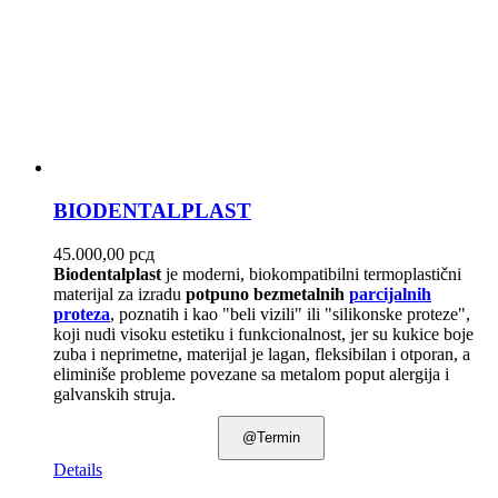
BIODENTALPLAST
45.000,00
рсд
Biodentalplast
je moderni, biokompatibilni termoplastični
materijal za izradu
potpuno bezmetalnih
parcijalnih
proteza
, poznatih i kao "beli vizili" ili "silikonske proteze",
koji nudi visoku estetiku i funkcionalnost, jer su kukice boje
zuba i neprimetne, materijal je lagan, fleksibilan i otporan, a
eliminiše probleme povezane sa metalom poput alergija i
galvanskih struja.
@Termin
Details