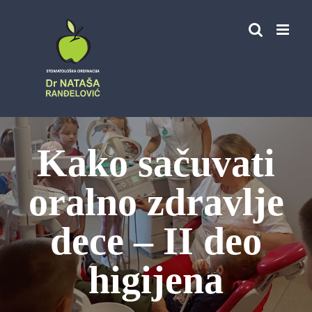
Skip
to
content
Kako sačuvati
oralno zdravlje
dece – II deo
higijena