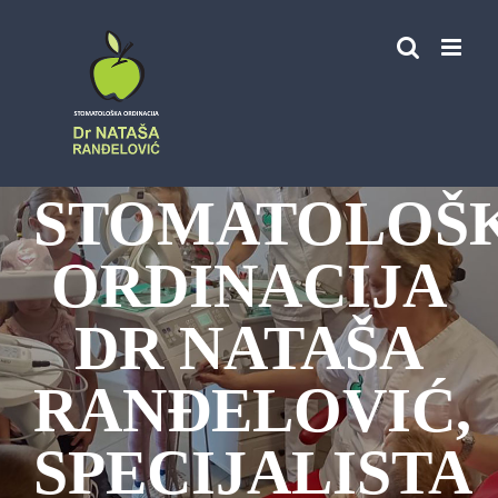
Skip
to
content
STOMATOLOŠ
ORDINACIJA
DR NATAŠA
RANĐELOVIĆ,
SPECIJALISTA