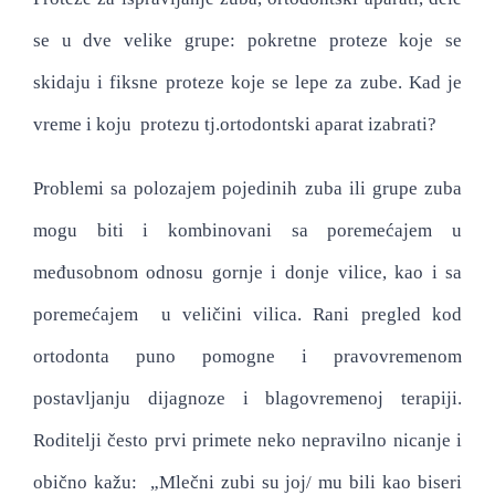
se u dve velike grupe: pokretne proteze koje se
skidaju i fiksne proteze koje se lepe za zube. Kad je
vreme i koju protezu tj.ortodontski aparat izabrati?
Problemi sa polozajem pojedinih zuba ili grupe zuba
mogu biti i kombinovani sa poremećajem u
međusobnom odnosu gornje i donje vilice, kao i sa
poremećajem u veličini vilica. Rani pregled kod
ortodonta puno pomogne i pravovremenom
postavljanju dijagnoze i blagovremenoj terapiji.
Roditelji često prvi primete neko nepravilno nicanje i
obično kažu: „Mlečni zubi su joj/ mu bili kao biseri