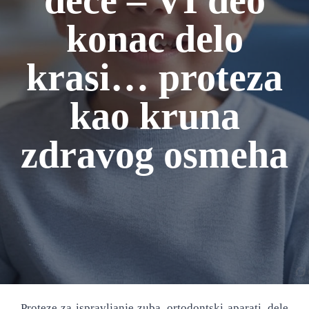
dece – VI deo
konac delo
krasi… proteza
kao kruna
zdravog osmeha
Proteze za ispravljanje zuba, ortodontski aparati, dele