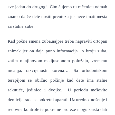
sve jedan do drugog“. Čim čujemo tu rečenicu odmah
znamo da će dete nositi preotezu jer neće imati mesta
za stalne zube.
Kad počne smena zuba,najpre treba napraviti ortopan
snimak jer on daje puno informacija o broju zuba,
zatim o njihovom medjusobnom položaju, vremenu
nicanja, razvijenosti korena…. Sa ortodontskom
terapijom se obično počinje kad dete ima stalne
sekutiće, jedinice i dvojke. U periodu mešovite
denticije rade se pokretni aparati. Uz uredno nošenje i
redovne kontrole te pokretne proteze mogu zaista dati