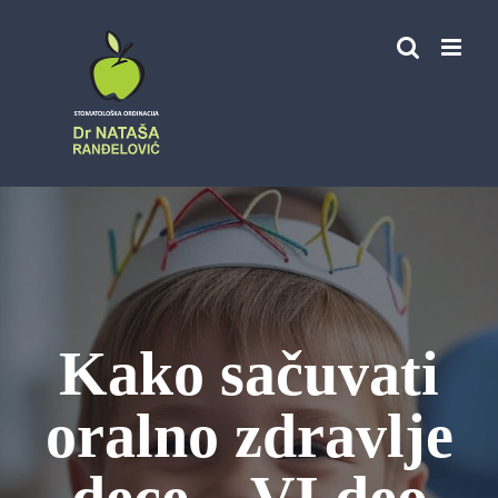
Skip
to
content
Kako sačuvati
oralno zdravlje