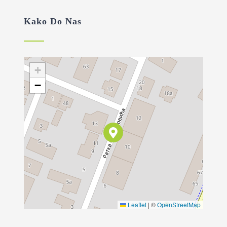
Kako Do Nas
+
−
Leaflet
|
©
OpenStreetMap