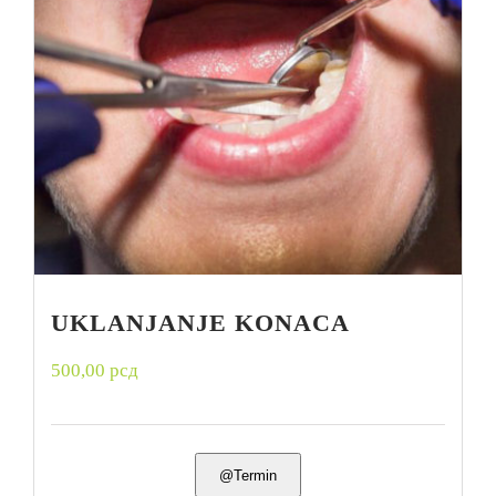
UKLANJANJE KONACA
500,00
рсд
@Termin