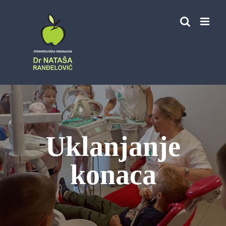
Skip
to
content
Uklanjanje
konaca