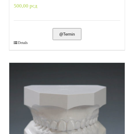
500,00
рсд
@Termin
Details