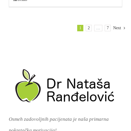
1
2
…
7
Next
Osmeh zadovoljnih pacijenata je naša primarna
pokretačka motivacija!