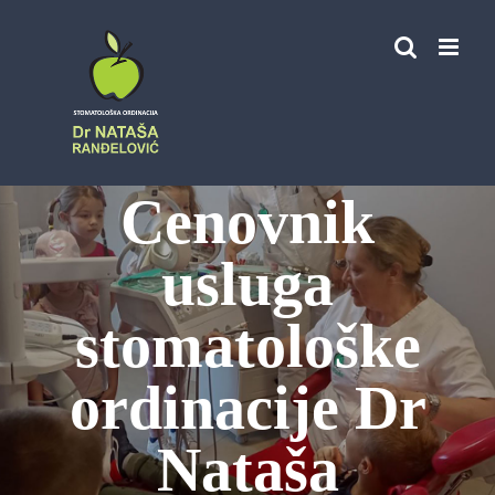
Skip
to
content
Cenovnik
usluga
stomatološke
ordinacije Dr
Nataša