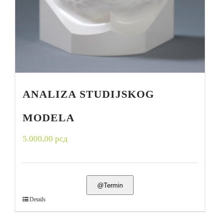
ANALIZA STUDIJSKOG
MODELA
5.000,00
рсд
@Termin
Details