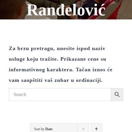
Ranđelović
Za brzu pretragu, unesite ispod naziv
usluge koju tražite. Prikazane cene su
informativnog karaktera. Tačan iznos će
vam saopštiti vaš zubar u ordinaciji.
Sort by
Date