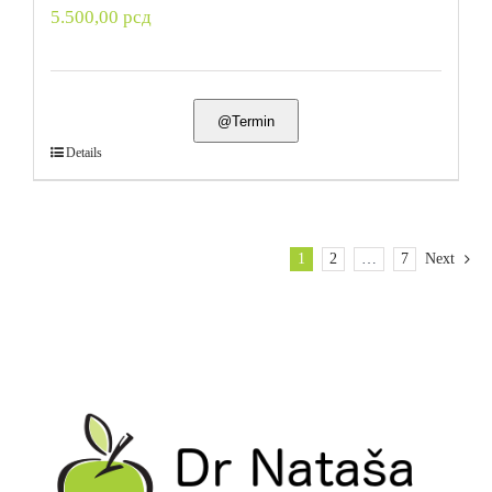
5.500,00
рсд
@Termin
Details
1
2
…
7
Next