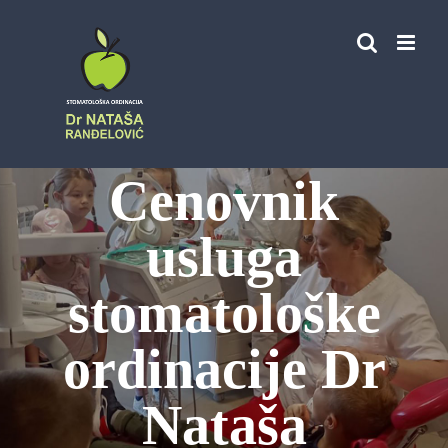
Skip
to
content
Cenovnik
usluga
stomatološke
ordinacije Dr
Nataša