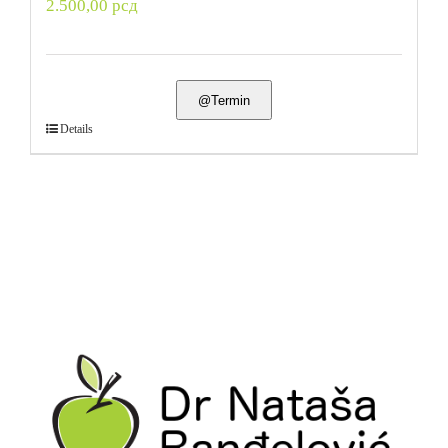
2.500,00
рсд
@Termin
Details