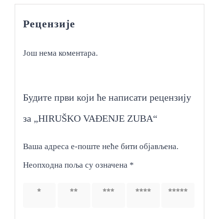
Рецензије
Још нема коментара.
Будите први који ће написати рецензију
за „HIRUŠKO VAĐENJE ZUBA“
Ваша адреса е-поште неће бити објављена.
Неопходна поља су означена
*
1 од 5
2 од 5
3 од 5
4 од 5
5 од 5
звездица
звездица
звездица
звездица
звездица