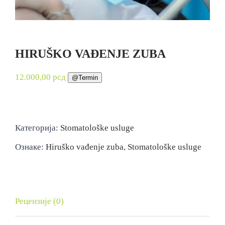
HIRUŠKO VAĐENJE ZUBA
12.000,00
рсд
@Termin
Категорија:
Stomatološke usluge
Ознаке:
Hiruško vađenje zuba
,
Stomatološke usluge
Рецензије (0)