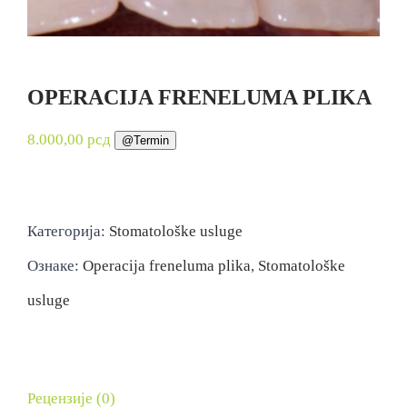
OPERACIJA FRENELUMA PLIKA
8.000,00
рсд
@Termin
Категорија:
Stomatološke usluge
Ознаке:
Operacija freneluma plika
,
Stomatološke
usluge
Рецензије (0)