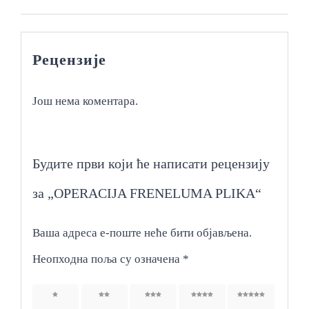
Рецензије
Још нема коментара.
Будите први који ће написати рецензију
за „OPERACIJA FRENELUMA PLIKA“
Ваша адреса е-поште неће бити објављена.
Неопходна поља су означена
*
1 од 5
2 од 5
3 од 5
4 од 5
5 од 5
звездица
звездица
звездица
звездица
звездица