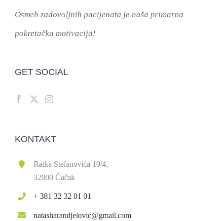
Osmeh zadovoljnih pacijenata je naša primarna
pokretačka motivacija!
GET SOCIAL
KONTAKT
Ratka Stefanovića 10/4,
32000 Čačak
+ 381 32 32 01 01
natasharandjelovic@gmail.com