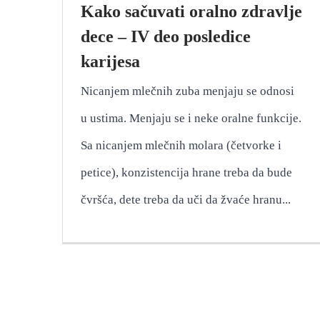
Kako sačuvati oralno zdravlje
dece – IV deo posledice
karijesa
Nicanjem mlečnih zuba menjaju se odnosi
u ustima. Menjaju se i neke oralne funkcije.
Sa nicanjem mlečnih molara (četvorke i
petice), konzistencija hrane treba da bude
čvršća, dete treba da uči da žvaće hranu...