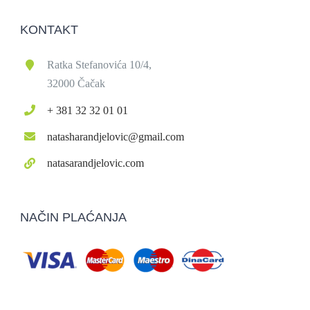
KONTAKT
Ratka Stefanovića 10/4,
32000 Čačak
+ 381 32 32 01 01
natasharandjelovic@gmail.com
natasarandjelovic.com
NAČIN PLAĆANJA