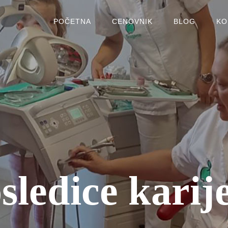
POČETNA
CENOVNIK
BLOG
KO
sledice karij