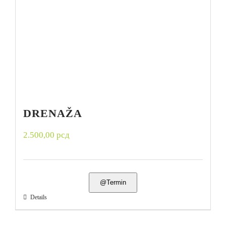
DRENAŽA
2.500,00
рсд
@Termin
Details