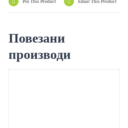
Pin This Product
Email This Product
Повезани
производи