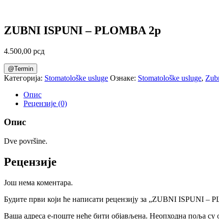
ZUBNI ISPUNI – PLOMBA 2p
4.500,00
рсд
@Termin
Категорија:
Stomatološke usluge
Ознаке:
Stomatološke usluge
,
Zubn
Опис
Рецензије (0)
Опис
Dve površine.
Рецензије
Још нема коментара.
Будите први који ће написати рецензију за „ZUBNI ISPUNI –
Ваша адреса е-поште неће бити објављена.
Неопходна поља су 