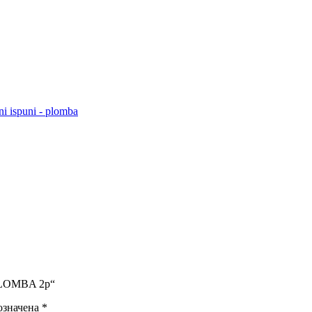
i ispuni - plomba
 PLOMBA 2p“
означена
*